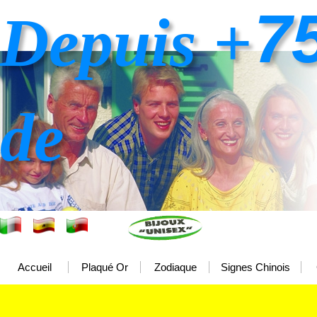
7
Depuis +
de
Accueil
Plaqué Or
Zodiaque
Signes Chinois