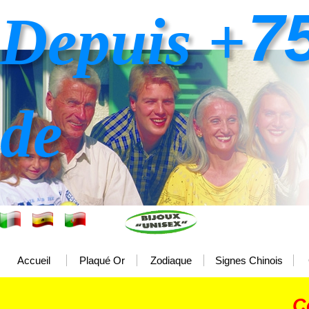
7
Depuis +
de
Accueil
Plaqué Or
Zodiaque
Signes Chinois
C