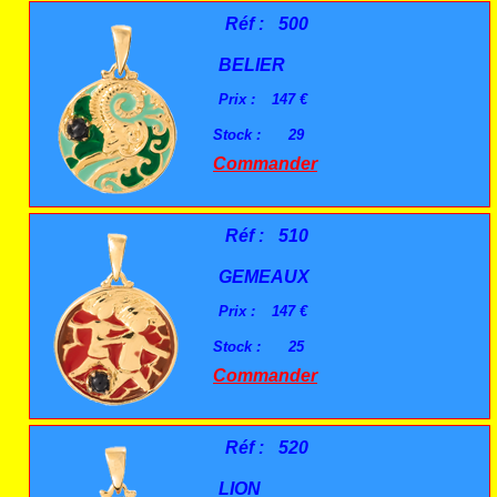
Réf :
500
BELIER
Prix :
147 €
Stock :
29
Commander
Réf :
510
GEMEAUX
Prix :
147 €
Stock :
25
Commander
Réf :
520
LION