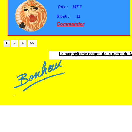
Prix :
147 €
Stock :
11
Commander
1
2
>
>>
Le magnétisme naturel de la pierre du No
.