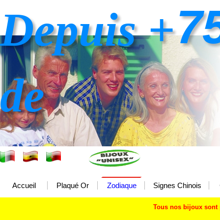
7
Depuis +
de
Accueil
Plaqué Or
Zodiaque
Signes Chinois
Tous nos bijoux sont