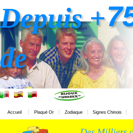
7
Depuis +
de
Accueil
Plaqué Or
Zodiaque
Signes Chinois
Des Milliers d