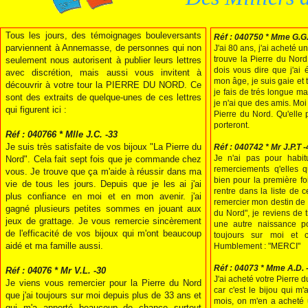
Tous les jours, des témoignages bouleversants
Réf : 040750 * Mme G.G.
parviennent à Annemasse, de personnes qui non
J'ai 80 ans, j'ai acheté u
trouve la Pierre du Nord,
seulement nous autorisent à publier leurs lettres
dois vous dire que j'ai 
avec discrétion, mais aussi vous invitent à
mon âge, je suis gaie et
découvrir à votre tour la PIERRE DU NORD. Ce
je fais de trés longue ma
sont des extraits de quelque-unes de ces lettres
je n'ai que des amis. Moi
qui figurent ici :
Pierre du Nord. Qu'elle 
porteront.
Réf : 040766 * Mlle J.C. -33
Je suis très satisfaite de vos bijoux "La Pierre du
Réf : 040742 * Mr J.P.T 
Je n'ai pas pour habit
Nord". Cela fait sept fois que je commande chez
remerciements q'elles q
vous. Je trouve que ça m'aide à réussir dans ma
bien pour la première fo
vie de tous les jours. Depuis que je les ai j'ai
rentre dans la liste de 
plus confiance en moi et en mon avenir. j'ai
remercier mon destin de m
gagné plusieurs petites sommes en jouant aux
du Nord", je reviens de t
jeux de grattage. Je vous remercie sincèrement
une autre naissance po
de l'efficacité de vos bijoux qui m'ont beaucoup
toujours sur moi et c
aidé et ma famille aussi.
Humblement : "MERCI"
Réf : 04073 * Mme A.D. 
Réf : 04076 * Mr V.L. -30
J'ai acheté votre Pierre 
Je viens vous remercier pour la Pierre du Nord
car c'est le bijou qui m'
que j'ai toujours sur moi depuis plus de 33 ans et
mois, on m'en a acheté 
qui m'a apporté beaucoup de chance surtout