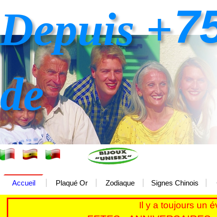
7
Depuis +
de
Accueil
Plaqué Or
Zodiaque
Signes Chinois
Il y a toujours un 