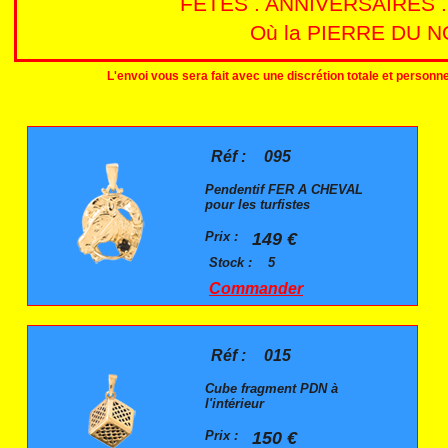
FETES . ANNIVERSAIRES 
Où la PIERRE DU NO
L'envoi vous sera fait avec une discrétion totale et person
Réf :
095
Pendentif FER A CHEVAL
pour les turfistes
Prix :
149 €
Stock :
5
Commander
Réf :
015
Cube fragment PDN à
l'intérieur
Prix :
150 €