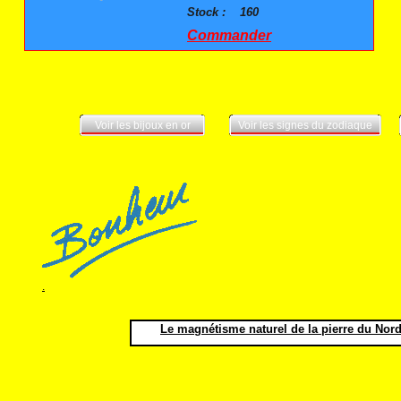
Stock :
160
Commander
Voir les bijoux en or
Voir les signes du zodiaque
.
Le magnétisme naturel de la pierre du Nord 