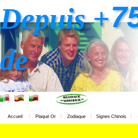
7
Depuis +
de
Accueil
Plaqué Or
Zodiaque
Signes Chinois