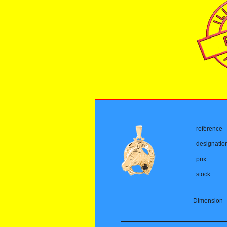
reférence
designatio
prix
stock
Dimension