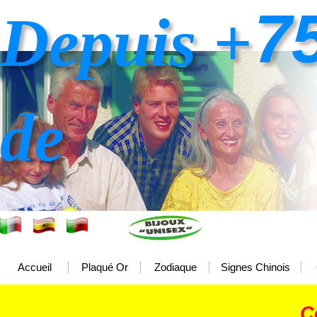
7
Depuis +
de
Accueil
Plaqué Or
Zodiaque
Signes Chinois
C