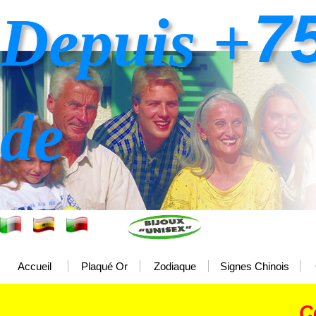
7
Depuis +
de
Accueil
Plaqué Or
Zodiaque
Signes Chinois
C