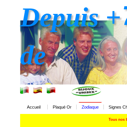
Depuis +
de
Accueil
Plaqué Or
Zodiaque
Signes Ch
Tous nos 