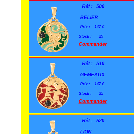
Réf :
500
BELIER
Prix :
147 €
Stock :
29
Commander
Réf :
510
GEMEAUX
Prix :
147 €
Stock :
25
Commander
Réf :
520
LION