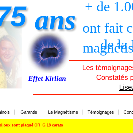
+ de 1.
75
ans
ont fait 
de la
magnéti
Les témoignages
Constatés p
Effet Kirlian
Lise
inois
Garantie
Le Magnétisme
Témoignages
Cond
bijoux sont plaqué OR G.18 carats