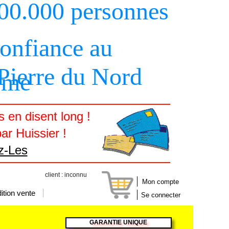
000.000 personnes
confiance au
 Pierre du Nord
sme
 en disent long !
ar Huissier !
z-Les
client : inconnu
Mon compte
ition vente
Se connecter
GARANTIE UNIQUE