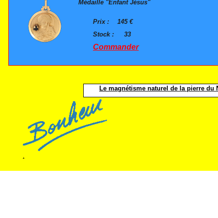
Médaille "Enfant Jésus"
Prix :
145 €
Stock :
33
Commander
Le magnétisme naturel de la pierre du N
.