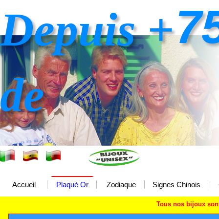
7
Depuis +
de
Accueil
Plaqué Or
Zodiaque
Signes Chinois
Tous nos bijoux so