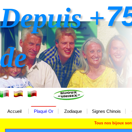
7
Depuis +
de
Accueil
Plaqué Or
Zodiaque
Signes Chinois
Tous nos bijoux so