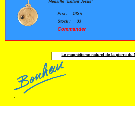
Médaille "Enfant Jésus"
Prix :
145 €
Stock :
33
Commander
Le magnétisme naturel de la pierre du N
.