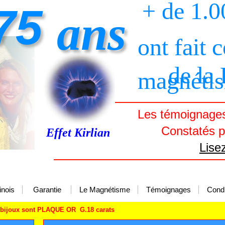
+ de 1.0
75
ans
ont fait 
de la
magnéti
Les témoignages 
Constatés pa
Effet Kirlian
Lise
inois
Garantie
Le Magnétisme
Témoignages
Condi
 bijoux sont PLAQUE OR G.18 carats