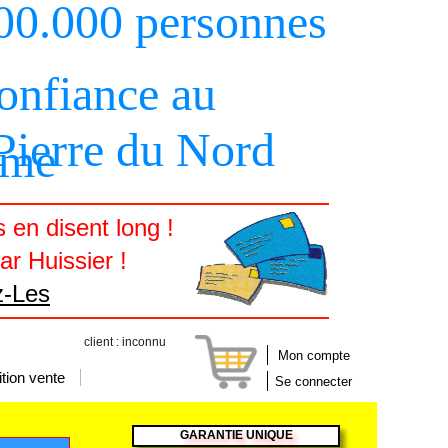
00.000 personnes
confiance au
 Pierre du Nord
sme
en disent long !
r Huissier !
z-Les
client : inconnu
Mon compte
tion vente
Se connecter
GARANTIE UNIQUE