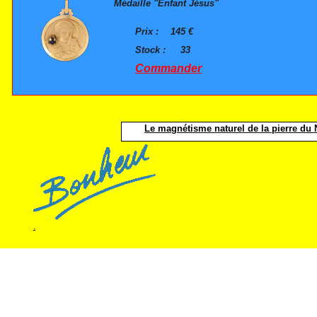
Médaille "Enfant Jésus"
Prix :
145 €
Stock :
33
Commander
Le magnétisme naturel de la pierre du N
.