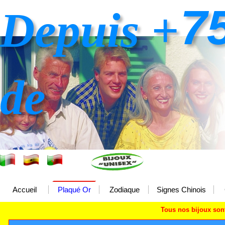
7
Depuis +
de
Accueil
Plaqué Or
Zodiaque
Signes Chinois
Tous nos bijoux so