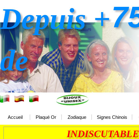
7
Depuis +
de
Accueil
Plaqué Or
Zodiaque
Signes Chinois
INDISCUTABLE