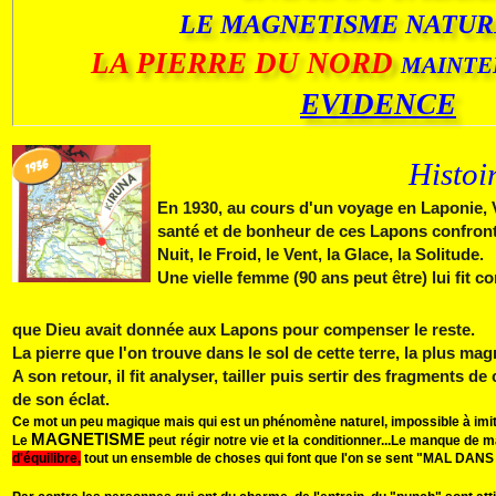
LE MAGNETISME NATUR
LA PIERRE DU NORD
MAINT
EVIDENCE
Histoi
En 1930, au cours d'un voyage en Laponie, V. 
santé et de bonheur de ces Lapons confronté
Nuit, le Fr
oid, le
Vent, la Glace, la Sol
itude
Une vielle femme (90 ans peut être) lui fit c
que Dieu avait donnée aux Lapons pour compenser le reste.
La pierre que l'on trouve dans le sol de cette terre, la plus ma
A son retour, il fit analyser, tailler puis sertir des fragments d
de son éclat.
Ce mot un peu magique mais qui est un phénomène naturel, impossible à imiter 
MAGNETISME
Le
peut régir notre vie et la conditionner...
Le manque de m
d'équilibre,
tout un ensemble de choses qui font que l'on se sent "MAL DAN