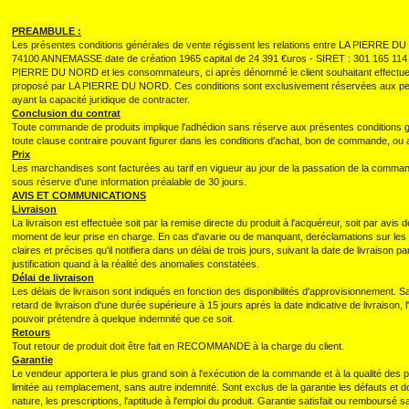
PREAMBULE :
Les présentes conditions générales de vente régissent les relations entre LA PIERRE D
74100 ANNEMASSE date de création 1965 capital de 24 391 €uros - SIRET : 301 165 
PIERRE DU NORD et les consommateurs, ci après dénommé le client souhaitant effectue
proposé par LA PIERRE DU NORD. Ces conditions sont exclusivement réservées aux per
ayant la capacité juridique de contracter.
Conclusion du contrat
Toute commande de produits implique l'adhédion sans réserve aux présentes conditions g
toute clause contraire pouvant figurer dans les conditions d'achat, bon de commande, o
Prix
Les marchandises sont facturées au tarif en vigueur au jour de la passation de la comman
sous réserve d'une information préalable de 30 jours.
AVIS ET COMMUNICATIONS
Livraison
La livraison est effectuée soit par la remise directe du produit à l'acquéreur, soit par avis
moment de leur prise en charge. En cas d'avarie ou de manquant, deréclamations sur les v
claires et précises qu'il notifiera dans un délai de trois jours, suivant la date de livraison 
justification quand à la réalité des anomalies constatées.
Délai de livraison
Les délais de livraison sont indiqués en fonction des disponibilités d'approvisionnement. S
retard de livraison d'une durée supérieure à 15 jours aprés la date indicative de livrais
pouvoir prétendre à quelque indemnité que ce soit.
Retours
Tout retour de produit doit être fait en RECOMMANDE à la charge du client.
Garantie
Le vendeur apportera le plus grand soin à l'exécution de la commande et à la qualité des p
limitée au remplacement, sans autre indemnité. Sont exclus de la garantie les défauts et
nature, les prescriptions, l'aptitude à l'emploi du produit. Garantie satisfait ou remboursé sa