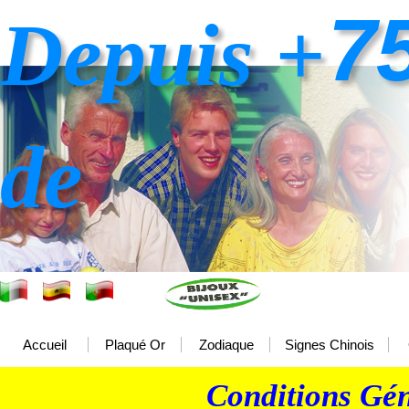
7
Depuis +
de
Accueil
Plaqué Or
Zodiaque
Signes Chinois
Conditions Gén